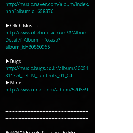
http://music.naver.com/album/index.
nhn?albumId=658376
▶Olleh Music : 
http://www.ollehmusic.com/#/Album
Detail/f_Album_info.asp?
album_id=80860966
▶Bugs : 
http://music.bugs.co.kr/album/20051
811?wl_ref=M_contents_01_04
▶M-net : 
http://www.mnet.com/album/570859
--------------------------------------------------------
--------------------------------------------------------
--------------------
퍼플제이(Purple J) - Lean On Me