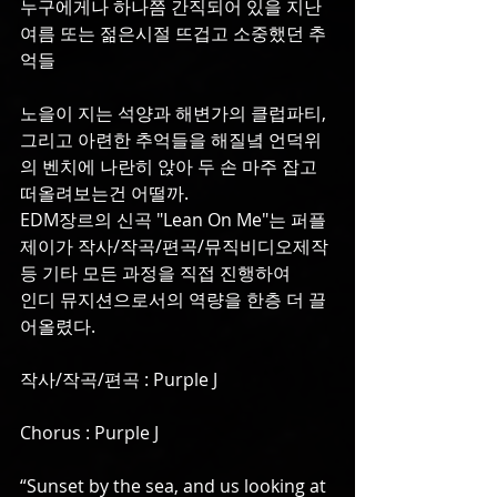
누구에게나 하나쯤 간직되어 있을 지난 
여름 또는 젊은시절 뜨겁고 소중했던 추
억들
노을이 지는 석양과 해변가의 클럽파티, 
그리고 아련한 추억들을 해질녘 언덕위
의 벤치에 나란히 앉아 두 손 마주 잡고 
떠올려보는건 어떨까.
EDM장르의 신곡 "Lean On Me"는 퍼플
제이가 작사/작곡/편곡/뮤직비디오제작 
등 기타 모든 과정을 직접 진행하여
인디 뮤지션으로서의 역량을 한층 더 끌
어올렸다.
작사/작곡/편곡 : Purple J
Chorus : Purple J
“Sunset by the sea, and us looking at 