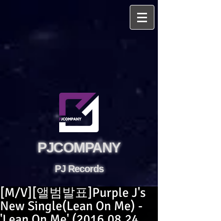
PJCOMPANY
PJ Records
[M/V][앨범발표]Purple J's
New Single(Lean On Me) -
'Lean On Me' (2016.08.24