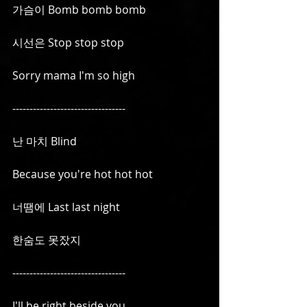
가슴이 Bomb bomb bomb
시선은 Stop stop stop
Sorry mama I'm so high
---------------------------------
난 마치 Blind
Because you're hot hot hot
너땜에 Last last night
한숨도 못잤지
---------------------------------
I'll be right beside you