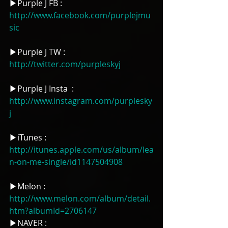
▶Purple J FB : 
http://www.facebook.com/purplejmu
sic
▶Purple J TW : 
http://twitter.com/purpleskyj
▶Purple J Insta  : 
http://www.instagram.com/purplesky
j
▶iTunes : 
http://itunes.apple.com/us/album/lea
n-on-me-single/id1147504908
▶Melon : 
http://www.melon.com/album/detail.
htm?albumId=2706147
▶NAVER : 