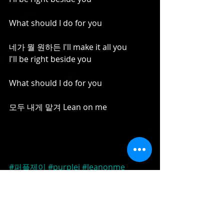
What should I do for you
네가 뭘 원하든 I'll make it all you
I'll be right beside you
What should I do for you
모두 내게 맡겨 Lean on me
#퍼플제이
#purplej
#leanonme
#official
#mv
#music
#video
#pjcompany
#피제이컴퍼니
#EDM
#Electronic
News