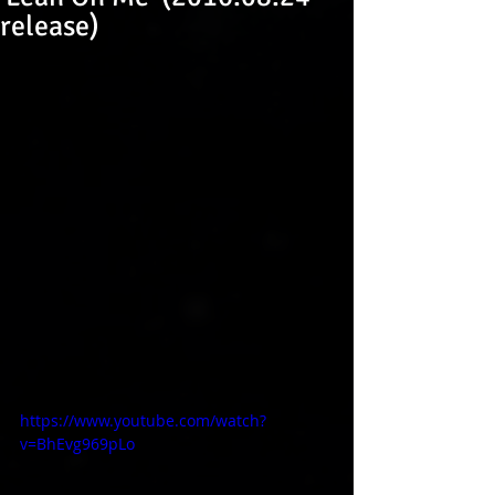
release)
https://www.youtube.com/watch?
v=BhEvg969pLo