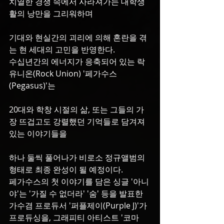
치열한 경쟁 속에서 사라져가는 대학생
활의 낭만을 그리워하며 
기대와 현실간의 괴리에 의해 혼란을 겪
는 현 세대의 고민을 반영한다.
수십년간의 에너지가 응축되어 있는 락 
유니온(Rock Union) '페가수스
(Pegasus)'는
20대와 학창 시절의 삶, 또는 그들의 가
장 뜨겁고도 강렬했던 기억들로 담겨져 
있는 이야기들을 
하나 둘씩 풀어나가 비로소 정규앨범의 
형태로 최종 완성이 될 예정이다.
페가수스의 첫 이야기를 담은 싱글 '아니
야'는 '가질 수 없더라' '숨' 등을 발표한 
가수겸 프로듀서 '퍼플제이(Purple J)'가 
프로듀싱을, 그래피티 아티스트 '코마