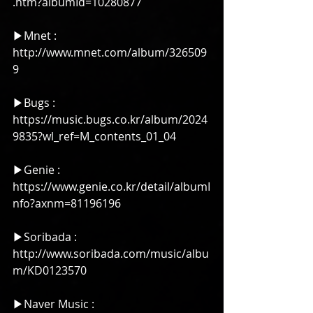
.htm?albumId=10280877
▶Mnet : 
http://www.mnet.com/album/326509
9
▶Bugs : 
https://music.bugs.co.kr/album/2024
9835?wl_ref=M_contents_01_04
▶Genie : 
https://www.genie.co.kr/detail/albumI
nfo?axnm=81196196
▶Soribada : 
http://www.soribada.com/music/albu
m/KD0123570
▶Naver Music : 