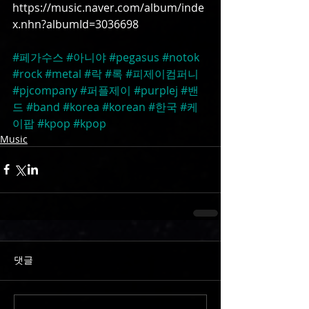
https://music.naver.com/album/inde
x.nhn?albumId=3036698
#페가수스
#아니야
#pegasus
#notok
#rock
#metal
#락
#록
#피제이컴퍼니
#pjcompany
#퍼플제이
#purplej
#밴
드
#band
#korea
#korean
#한국
#케
이팝
#kpop
#kpop
Music
댓글