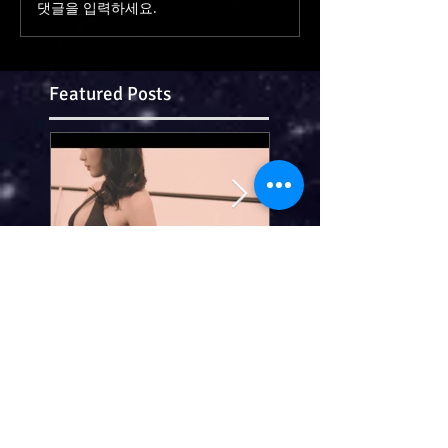
댓글을 입력하세요.
Featured Posts
[Teaser] 락킴
[OUT NOW] 주
(Rockim) -
(Joo Misung) - 
Don&#39;t Give It
같아도(Overcom
Up (Official Video)
(19.05.27 Releas
Recent Posts