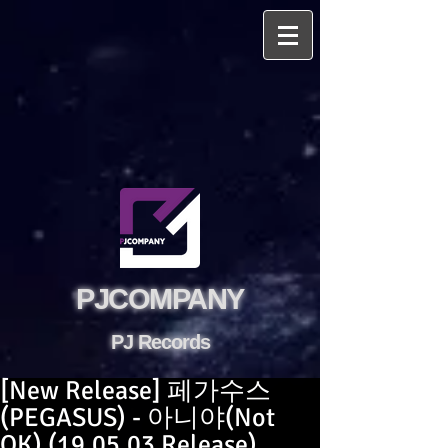
PJCOMPANY
PJ Records
[New Release] 페가수스
(PEGASUS) - 아니야(Not
OK) (19.05.03 Release)