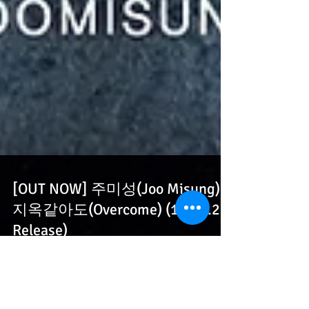
[OUT NOW] 주미성(Joo Misung) -
지옥같아도(Overcome) (19.05.27
Release)
"고통 속에서 무너져가는 자를 위로하는 강렬한 치유의
외침 - 지옥같아도" 데뷔곡 '어기여차'로 여성 Rocker로