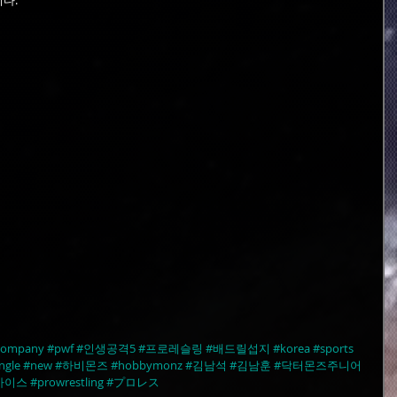
다.
company
#pwf
#인생공격5
#프로레슬링
#배드릴섭지
#korea
#sports
ngle
#new
#하비몬즈
#hobbymonz
#김남석
#김남훈
#닥터몬즈주니어
바이스
#prowrestling
#プロレス