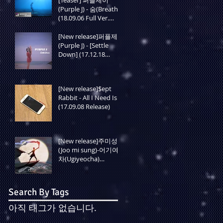
(Purple J) - 숨(Breath)
(18.09.06 Full Ver.
Release)
[New release]퍼플제이
(Purple J) - [Settle
Down] (17.12.18
Release)
[New release]$ept
Rabbit - All I Need Is
(17.09.08 Release)
[New release]주미성
(Joo mi sung)-어기여
차(Ugiyeocha)
(17.07.07 Release)
Search By Tags
아직 태그가 없습니다.