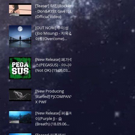
[Teaser] 락킴(Rockim)
- Don&#39;t Give It Up
(Official Video)
[OUT NOW] 주미성
(Joo Misung) - 지옥같
아도(Overcome)
(19.05.27 Release)
[New Release] 페가수
스(PEGASUS) - 아니야
(Not OK) (19.05.03
Release)
[New Producing
Started] PJCOMPANY
X PWF
[New Release] 퍼플제
이(Purple J) - 숨
(Breath) (18.09.06
Release)
[Teaser] 퍼플제이