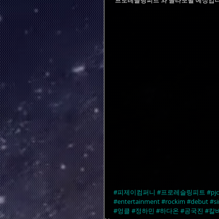
'프로레슬링피트'와 콜라보될 예정입니
#피제이컴퍼니
#프로레슬링피트
#pj
#entertainment
#rockim
#debut
#si
#엉클
#정하민
#하다온
#공국진
#칼