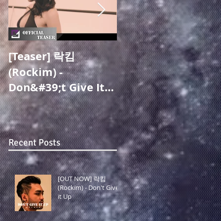
[Teaser] 락킴
[OUT NOW] 주미성
(Rockim) -
(Joo Misung) - 지옥
Don&#39;t Give It
같아도(Overcome)
Up (Official Video)
(19.05.27 Release)
Recent Posts
[OUT NOW] 락킴
(Rockim) - Don't Give
it Up